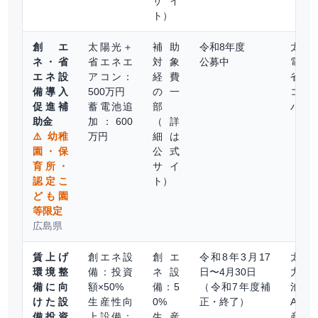
サイ
ト）
創エ
太陽光＋
補助
令和8年度
太陽
ネ・省
省エネエ
対象
公募中
電池
エネ設
アコン：
経費
省エ
備導入
500万円
の一
コン
促進補
蓄電池追
部
バイ
助金
加：600
（詳
⚠️ 幼稚
万円
細は
園・保
公式
育所・
サイ
認定こ
ト）
ども園
等限定
広島県
賃上げ
創エネ設
創エ
令和8年3月17
太陽
環境整
備：投資
ネ設
日〜4月30日
力・
備に向
額×50%
備：5
（令和7年度補
池・
けた設
生産性向
0%
正・終了）
AI/I
備投資
上設備：
生産
産性