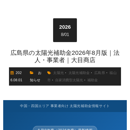
2026
8/01
広島県の太陽光補助金2026年8月版｜法
人・事業者｜大目商店
202
お
太陽光
・
太陽光補助金
・
広島県
・
福山
6.08.01
知らせ
市
・
自家消費型太陽光
・
補助金
中国・四国エリア 事業者向け 太陽光補助金情報サイト