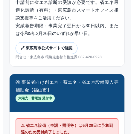
申請前に省エネ診断の受診が必要です。省エネ最
適化診断（有料）・東広島市スマートオフィス相
談支援等をご活用ください。
実績報告期限：事業完了翌日から30日以内、また
は令和9年2月26日のいずれか早い日。
🔗 東広島市公式サイトで確認
問合せ：東広島市 環境先進都市推進課 082-420-0928
④ 事業者向け創エネ・蓄エネ・省エネ設備導入等
補助金【福山市】
太陽光・蓄電池 受付中
⚠️ 省エネ設備（空調・照明等）は6月20日に予算到
達のため受付終了しました。