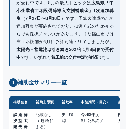
が受付中です。8月の最大トピックは
広島県「中
小企業省エネ設備等導入支援補助金」1次追加募
集（7月27日〜8月18日）
です。予算未達成のため
追加募集が実施されており、抽選方式のため今か
らでも採択チャンスがあります。また福山市では
省エネ設備が6月に予算到達・終了しましたが、
太陽光・蓄電池は引き続き2027年1月8日まで受付
中
です。いずれも
着工前の交付申請が必須
です。
補助金サマリー一覧
1
補助金名
補助上限額
補助率
申請期間（目安）
主な対
課題解
記載なし
要確
令和8年度
自家
決型太
（規模に
認
6月公募終了
太陽
陽光発
よる）