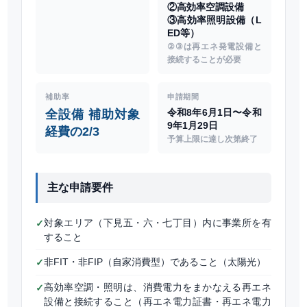
②高効率空調設備
③高効率照明設備（L
ED等）
②③は再エネ発電設備と
接続することが必要
補助率
申請期間
令和8年6月1日〜令和
全設備 補助対象
9年1月29日
経費の
2/3
予算上限に達し次第終了
主な申請要件
対象エリア（下見五・六・七丁目）内に事業所を有
✓
すること
非FIT・非FIP（自家消費型）であること（太陽光）
✓
高効率空調・照明は、消費電力をまかなえる再エネ
✓
設備と接続すること（再エネ電力証書・再エネ電力