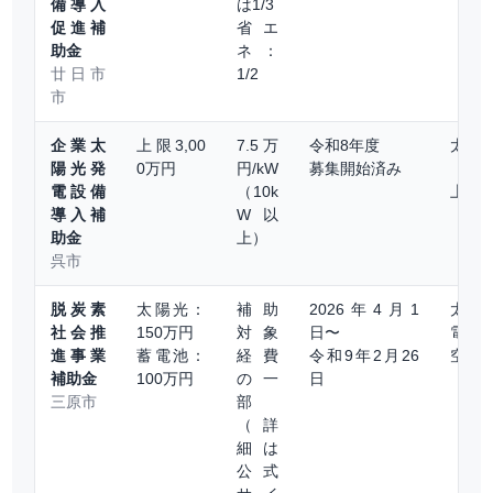
備導入
は1/3
促進補
省エ
助金
ネ：
廿日市
1/2
市
企業太
上限3,00
7.5万
令和8年度
太陽
陽光発
0万円
円/kW
募集開始済み
（10
電設備
（10k
上）
導入補
W以
助金
上）
呉市
脱炭素
太陽光：
補助
2026年4月1
太陽
社会推
150万円
対象
日〜
電池
進事業
蓄電池：
経費
令和9年2月26
空調
補助金
100万円
の一
日
三原市
部
（詳
細は
公式