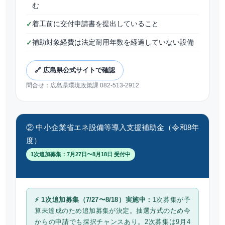
む
着工前に交付申請書を提出していること
✓
補助対象経費は法定耐用年数を経過していない設備
✓
🔗 広島県公式サイトで確認
問合せ：広島県環境政策課 082-513-2912
② 中小企業省エネ設備等導入支援補助金（令和8年
度）
1次追加募集：7月27日〜8月18日 受付中
⚡ 1次追加募集（7/27〜8/18）実施中：
1次募集が予
算未達成のため追加募集が決定。抽選方式のため今
からの申請でも採択チャンスあり。2次募集は9月4