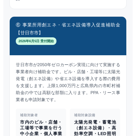
⑥ 事業所用創エネ・省エネ設備導入促進補助金
【廿日市市】
2026年6月5日 受付開始
廿日市市が2050年ゼロカーボン実現に向けて実施する
事業者向け補助金です。ビル・店舗・工場等に太陽光
発電（創エネ設備）や省エネ設備を導入する際の費用
を支援します。上限1,000万円と広島県内の市町村補
助金の中では高額な部類に入ります。PPA・リース事
業者も申請対象です。
補助対象者
補助対象設備
市内のビル・店舗・
太陽光発電・蓄電池
工場等で事業を行う
（創エネ設備）・高
中小企業・個人事業
効率空調・LED照明