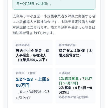
日〜9月25日（短期間）。
広島県が中小企業・小規模事業者を対象に実施する省
エネ設備導入支援補助金です。太陽光発電設備も補助
対象設備に含まれます。省エネ診断を受診した場合は
補助率が引き上げられます。
補助対象者
補助対象設備
県内中小企業者・個
指定省エネ設備（太
人事業主・各種法人
陽光発電含む）
（従業員300人以下）
補助率・上限額
申請期間
1次追加募集：7月27
1/2〜2/3・上限5
日〜8月18日
00万円
2次募集：9月4日〜9
（省エネ診断受診で2/3
月25日
応募多数の場合は抽選
に引上げ）