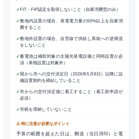
FIT・FIP認定を取得しないこと（自家消費型のみ）
✓
敷地内設置の場合、発電電力量の50%以上を自家消
✓
費すること
敷地外設置の場合、自営線で供給し系統への逆潮流
✓
をしないこと
蓄電池は補助対象の太陽光発電設備と同時設置が必
✓
須（単独設置は対象外）
国から市への交付決定日（2026年5月8日）以降に設
✓
備設置契約を締結していること
市からの交付決定後に着工すること（着工前申請が
✓
必須）
市税を滞納していないこと
✓
⚠️ 特に注意が必要なポイント
予算の範囲を超えた日は、郵送（当日消印）と電