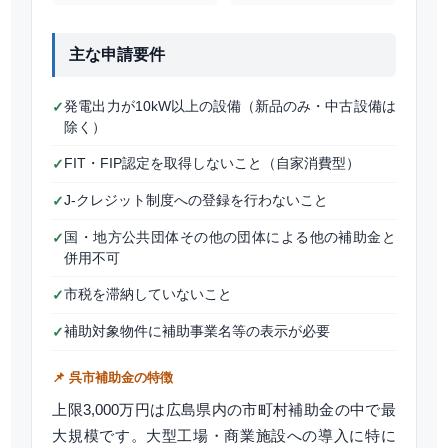
主な申請要件
発電出力が10kW以上の設備（新品のみ・中古設備は
✓
除く）
FIT・FIP認定を取得しないこと（自家消費型）
✓
J-クレジット制度への登録を行わないこと
✓
国・地方公共団体その他の団体による他の補助金と
✓
併用不可
市税を滞納していないこと
✓
補助対象物件に補助事業名等の表示が必要
✓
📌 呉市補助金の特徴
上限3,000万円は広島県内の市町村補助金の中で最
大規模です。大型工場・商業施設への導入に特に