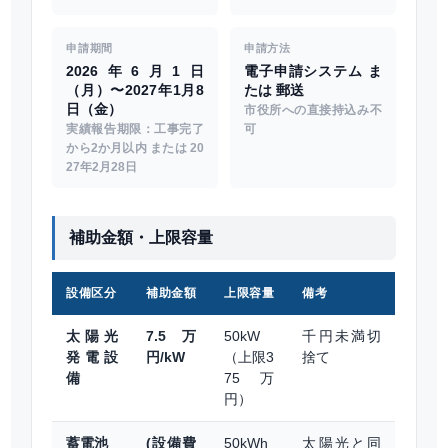
申請期間
申請方法
2026年6月1日
電子申請システム ま
（月）〜2027年1月8
たは 郵送
日（金）
市役所への直接持込み不
実績報告期限：工事完了
可
から2か月以内 または 20
27年2月28日
補助金額・上限容量
設備区分
補助金額
上限容量
備考
太陽光
7.5万
50kW
千円未満切
発電設
円/kW
（上限3
捨て
備
75万
円）
蓄電池
(設備費
50kWh
太陽光と同