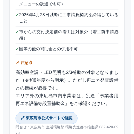
メニューの調達でも可）
2026年4月28日以降に工事請負契約を締結している
✓
こと
市からの交付決定前の着工は対象外（着工前申請必
✓
須）
国等の他の補助金との併用不可
✓
📌 注意点
高効率空調・LED照明も2/3補助の対象となりまし
た（令和8年度から明示）。ただし再エネ発電設備
との接続が必要です。
エリア外の東広島市内事業者は、別途「事業者用
再エネ設備等設置補助金」をご確認ください。
🔗 東広島市公式サイトで確認
問合せ：東広島市 生活環境部 環境先進都市推進課 082-420-09
28