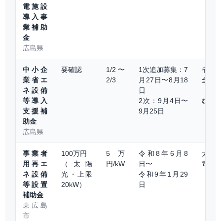
電施設
導入事
業補助
金
広島県
中小企
要確認
1/2〜
1次追加募集：7
省エ
業省エ
2/3
月27日〜8月18
全般
ネ設備
日
（太
等導入
2次：9月4日〜
む）
支援補
9月25日
助金
広島県
事業者
100万円
5万
令和8年6月8
太陽
用再エ
（太陽
円/kW
日〜
電・
ネ設備
光・上限
令和9年1月29
等設置
20kW）
日
補助金
東広島
市