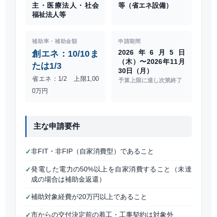
主・医療法人・社会
等（省エネ設備）
福祉法人等
補助率・補助金額
申請期間
2026年6月5日
創エネ：10/10ま
（木）〜2026年11月
たは1/3
30日（月）
省エネ：1/2 上限1,00
予算上限に達し次第終了
0万円
主な申請要件
非FIT・非FIP（自家消費型）であること
✓
発電した電力の50%以上を自家消費すること（未達
✓
成の場合は補助金返還）
補助対象経費が20万円以上であること
✓
市からの交付決定前の着工・工事契約は対象外
✓