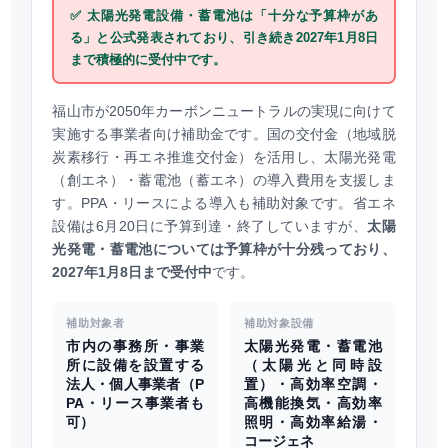
✅ 太陽光発電設備・蓄電池は「十分な予算枠があ
る」と公式発表されており、引き続き2027年1月8日
まで積極的に受付中です。
福山市が2050年カーボンニュートラルの実現に向けて
実施する事業者向け補助金です。国の交付金（地域脱
炭素移行・再エネ推進交付金）を活用し、太陽光発電
（創エネ）・蓄電池（蓄エネ）の導入費用を支援しま
す。PPA・リースによる導入も補助対象です。省エネ
設備は6月20日に予算到達・終了していますが、
太陽
光発電・蓄電池については予算枠が十分残っており、
2027年1月8日まで受付中
です。
補助対象者
補助対象設備
市内の事務所・事業
太陽光発電・蓄電池
所に設備を設置する
（太陽光と同時設
法人・個人事業者（P
置）・高効率空調・
PA・リース事業者も
高機能換気・高効率
可）
照明・高効率給湯・
コージェネ