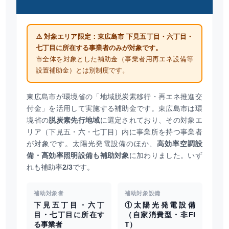
⚠️ 対象エリア限定：東広島市 下見五丁目・六丁目・
七丁目に所在する事業者のみが対象です。
市全体を対象とした補助金（事業者用再エネ設備等
設置補助金）とは別制度です。
東広島市が環境省の「地域脱炭素移行・再エネ推進交
付金」を活用して実施する補助金です。東広島市は環
境省の
脱炭素先行地域
に選定されており、その対象エ
リア（下見五・六・七丁目）内に事業所を持つ事業者
が対象です。太陽光発電設備のほか、
高効率空調設
備・高効率照明設備も補助対象
に加わりました。いず
れも補助率
2/3
です。
補助対象者
補助対象設備
下見五丁目・六丁
①太陽光発電設備
目・七丁目に所在す
（自家消費型・非FI
る事業者
T）