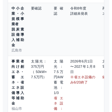
中小企
要確認
要確
令和8年度
再エ
業・小
認
詳細未発表
エネ
規模事
業者
脱炭素
設備導
入補助
金
広島市
事業者
太陽光：
太陽
2026年6月1日
太陽
向け創
375万円
光：
〜2027年1月8
電・
エネ・
（50kW×
7.5万
日
（省
蓄エ
7.5万円）
円/kW
※省エネ設備の
備は
ネ・省
蓄電
み6/20終了
エネ設
池：
備導入
1/3
等補助
省エ
金
ネ設
福山市
備：