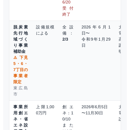
6/20
受付
終了
脱炭素
設備規模
全設
2026年6月1
太陽
先行地
による
備：
日〜
電・
域づく
2/3
令和9年1月29
高効
り事業
日
調・L
補助金
明
⚠️ 下見
5・6・
7丁目の
事業者
限定
東広島
市
事業所
上限1,00
創エ
2026年6月5日
太陽
用創エ
0万円
ネ：1
〜11月30日
電・
ネ・省
0/10
設備
エネ設
また