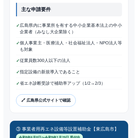
主な申請要件
広島県内に事業所を有する中小企業基本法上の中小
✓
企業者（みなし大企業除く）
個人事業主・医療法人・社会福祉法人・NPO法人等
✓
も対象
従業員数300人以下の法人
✓
指定設備の新規導入であること
✓
省エネ診断受診で補助率アップ（1/2→2/3）
✓
🔗 広島県公式サイトで確認
③ 事業者用再エネ設備等設置補助金【東広島市】
令和8年6月8日〜令和9年1月29日 受付中