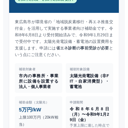
東広島市が環境省の「地域脱炭素移行・再エネ推進交
付金」を活用して実施する事業者向け補助金です。令
和8年6月8日より受付開始済みで、令和9年1月29日ま
で受付中です。太陽光発電設備・蓄電池の設置費用を
支援します。申請には
省エネ診断の事前受診が必要
と
いう点にご注意ください。
補助対象者
補助対象設備
市内の事務所・事業
太陽光発電設備（非F
所に設備を設置する
IT・自家消費型）・
法人・個人事業者
蓄電池
補助金額（太陽光）
申請期間
令和8年6月8日
5万円/kW
（月）〜令和9年1月2
上限100万円（20kW相
9日（金）
当）
予算上限に達した時点で