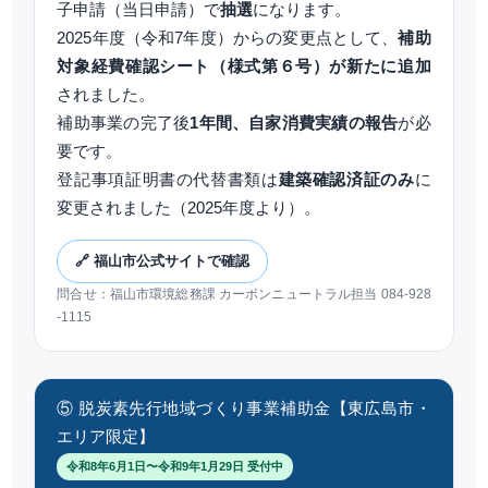
子申請（当日申請）で
抽選
になります。
2025年度（令和7年度）からの変更点として、
補助
対象経費確認シート（様式第６号）が新たに追加
されました。
補助事業の完了後
1年間、自家消費実績の報告
が必
要です。
登記事項証明書の代替書類は
建築確認済証のみ
に
変更されました（2025年度より）。
🔗 福山市公式サイトで確認
問合せ：福山市環境総務課 カーボンニュートラル担当 084-928
-1115
⑤ 脱炭素先行地域づくり事業補助金【東広島市・
エリア限定】
令和8年6月1日〜令和9年1月29日 受付中