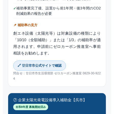
補助事業完了後、設置から前1年間・後3年間のCO2
✓
削減効果の報告が必要
📌 補助率の見方
創エネ設備（太陽光等）は対象設備の種類により
「10/10（全額補助）」または「1/3」の補助率が適
用されます。申請前にゼロカーボン推進室へ事前
相談をお勧めします。
🔗 廿日市市公式サイトで確認
問合せ：廿日市市生活環境部 ゼロカーボン推進室 0829-30-922
4
⑦ 企業太陽光発電設備導入補助金【呉市】
令和8年度 募集開始済み