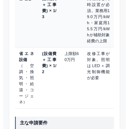
＋工事
時設置が必
費) × 1/
須。業務用1
3
9.0万円/kW
h・家庭用1
5.5万円/kW
hが補助対象
経費の上限
省エネ
(設備費
上限額6
改修工事が
設備
＋工事
0万円
対象。照明
（空
費) × 1/
はLED＋調
調・換
2
光制御機能
気・照
が必要
明・給
湯・コ
ージェ
ネ）
主な申請要件