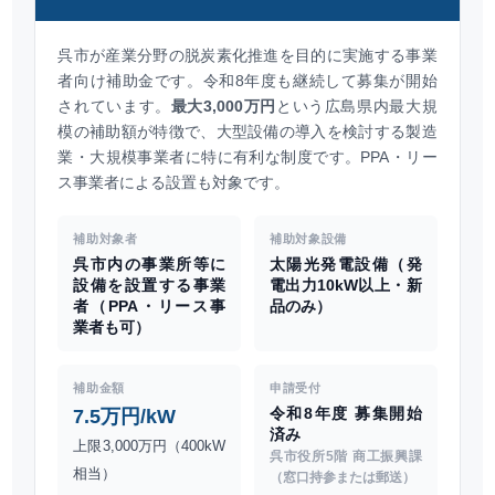
呉市が産業分野の脱炭素化推進を目的に実施する事業
者向け補助金です。令和8年度も継続して募集が開始
されています。
最大3,000万円
という広島県内最大規
模の補助額が特徴で、大型設備の導入を検討する製造
業・大規模事業者に特に有利な制度です。PPA・リー
ス事業者による設置も対象です。
補助対象者
補助対象設備
呉市内の事業所等に
太陽光発電設備（発
設備を設置する事業
電出力10kW以上・新
者（PPA・リース事
品のみ）
業者も可）
補助金額
申請受付
令和8年度 募集開始
7.5万円/kW
済み
上限3,000万円（400kW
呉市役所5階 商工振興課
相当）
（窓口持参または郵送）