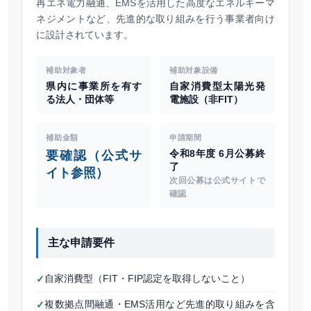
再エネ電力融通、EMSを活用した高度なエネルギーマ
ネジメントなど、先進的な取り組みを行う事業者向け
に設計されています。
補助対象者
補助対象設備
県内に事業所を有す
自家消費型太陽光発
る法人・団体等
電施設（非FIT）
補助金額
申請期間
令和8年度 6月公募終
要確認（公式サ
了
イト参照）
次回公募は公式サイトで
確認
主な申請要件
自家消費型（FIT・FIP認定を取得しないこと）
✓
複数拠点間融通・EMS活用など先進的取り組みを含
✓