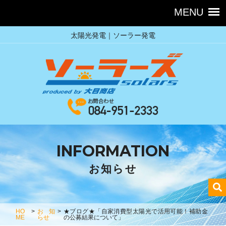
太陽光発電｜ソーラー発電
INFORMATION
お知らせ
HO
>
お知
>
★ブログ★「自家消費型太陽光で活用可能！補助金
ME
らせ
の公募結果について」