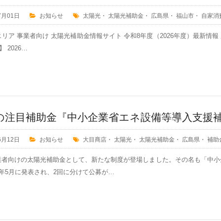
7月01日
お知らせ
太陽光
・
太陽光補助金
・
広島県
・
福山市
・
自家消
リア 事業者向け 太陽光補助金情報サイト 令和8年度（2026年度）最新情
 2026…
の注目補助金『中小企業省エネ設備等導入支援
6月12日
お知らせ
大目商店
・
太陽光
・
太陽光補助金
・
広島県
・
補助
業者向けの太陽光補助金として、新たな制度が登場しました。その名も「中小
年5月に発表され、2回に分けて公募が…