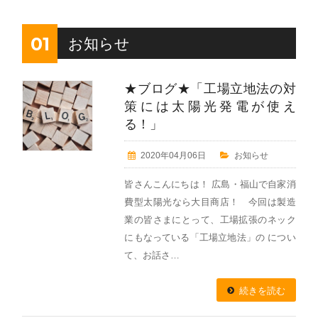
01
お知らせ
★ブログ★「工場立地法の対
策には太陽光発電が使え
る！」
2020年04月06日
お知らせ
皆さんこんにちは！ 広島・福山で自家消
費型太陽光なら大目商店！ 今回は製造
業の皆さまにとって、工場拡張のネック
にもなっている「工場立地法」の につい
て、お話さ…
続きを読む